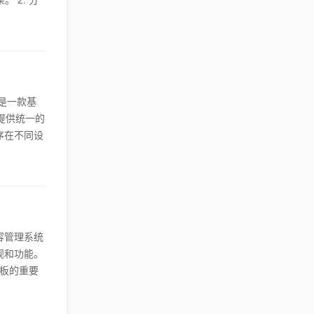
 2. 分
现有的栏目
L、内部链
改动的具体
序是一款基
户提供统一的
序在不同设
应用程序具
备上呈现一
根据需求定
容管理系统
观和功能。
模板的重要
体验,增强
苹果CMS