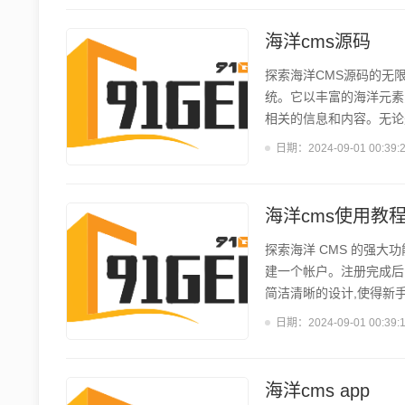
模板开发能为网站注入独
骤,包括需求分析、设计、开
海洋cms源码
探索海洋CMS源码的无限
统。它以丰富的海洋元素
相关的信息和内容。无论
决方案,满足不同需求。 
日期：
2024-09-01 00:39:
用户管理、权限控制、数
片、视频等内容;多媒体
以方便地添加、编辑和删除
海洋cms使用教
探索海洋 CMS 的强大
建一个帐户。注册完成后
简洁清晰的设计,使得新手
各种文本格式、图片和视
日期：
2024-09-01 00:39:
内容会自动呈现在您的网站
CMS 的栏目管理功能
式、SEO 等...
海洋cms app