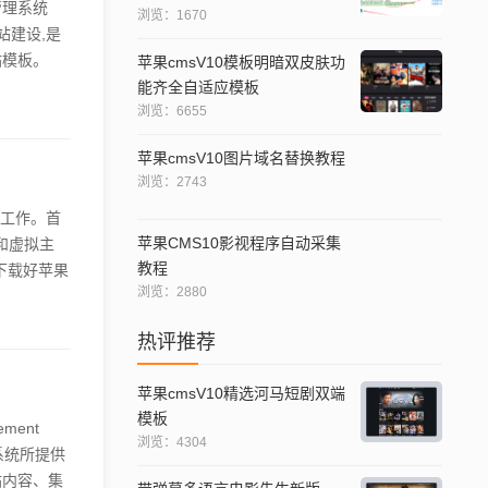
管理系统
浏览：1670
站建设,是
站模板。
苹果cmsV10模板明暗双皮肤功
的苹果
能齐全自适应模板
、
浏览：6655
标、字体等资
苹果cmsV10图片域名替换教程
浏览：2743
备工作。首
苹果CMS10影视程序自动采集
和虚拟主
教程
下载好苹果
浏览：2880
后打开浏览
据库名称、
热评推荐
我们还需要
苹果cmsV10精选河马短剧双端
模板
ment
浏览：4304
系统所提供
站内容、集