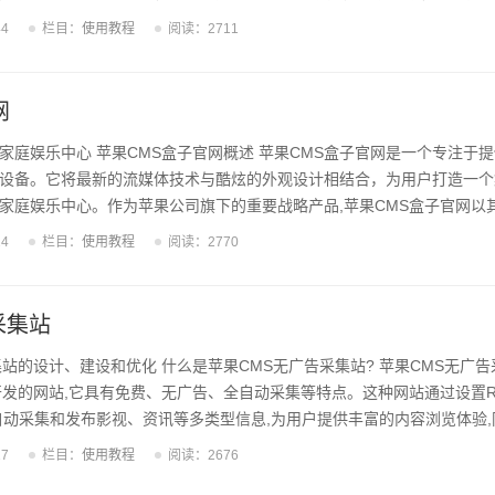
果CMS API提供了丰富的功能模块，涵盖内容发布、多媒体处理、用户
44
栏目：
使用教程
阅读：2711
提高网站运营效率。 苹果CMS API的功能特点 苹果CMS API最大的
开源CMS系统，苹果CMS致力于为用户提供一站式的内容管理解决方案。其
网
家庭娱乐中心 苹果CMS盒子官网概述 苹果CMS盒子官网是一个专注于
设备。它将最新的流媒体技术与酷炫的外观设计相结合，为用户打造一个
家庭娱乐中心。作为苹果公司旗下的重要战略产品,苹果CMS盒子官网以
者青睐。 苹果CMS盒子官网的主要功能 苹果CMS盒子官网集多种功能于
24
栏目：
使用教程
阅读：2770
戏娱乐、远程控制等多种应用。它搭载了强大的处理器和最新的操作系统
户带来极致的视觉体验。同时,它还具备智能家居控制、语音交互等功能,让
能设备。 苹果CMS...
采集站
站的设计、建设和优化 什么是苹果CMS无广告采集站? 苹果CMS无广
开发的网站,它具有免费、无广告、全自动采集等特点。这种网站通过设置R
自动采集和发布影视、资讯等多类型信息,为用户提供丰富的内容浏览体验,
益。相比传统的广告营销模式,苹果CMS无广告采集站为用户和站长带来
17
栏目：
使用教程
阅读：2676
CMS无广告采集站的优势 苹果CMS无广告采集站具有以下优势:1) 无广