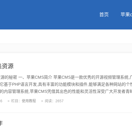
首页
苹果
集资源
源的秘密 一、苹果CMS简介 苹果CMS是一款优秀的开源视频管理系统,
它基于PHP语言开发,具有丰富的功能模块和插件,能够满足各种网站的个
的内容管理系统,苹果CMS凭借其出色的性能和灵活性深受广大开发者青睐
览 苹果CMS官方资源库是苹果CMS开发团队为用户提供的一站式资源平台
16
栏目：
使用教程
阅读：2657
、模板、教程等资源,满足各种需求。作为苹果CMS生态圈的核心,官方资
源支持,有助于提高网站的建设效率和用户体验。 三、苹果CMS官方插件
量优质的功...
作