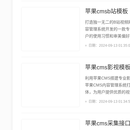
用户提供更加干净整洁的浏
需投入大量人力维护;4)...
苹果cmsb站模板
打造独一无二的B站视频网
容管理系统开发的一款专
户的使用习惯和审美偏好
使用苹果CMS B站模
日期：
2024-09-13 01:35:
浏览体验。 二、苹果CM
站网站的用户体验和运营
设备浏览体验。其次,模板内
苹果cms影视模
利用苹果CMS搭建专业
苹果CMS内容管理系统
体，为用户提供优质的视
满足各类影视网站的需求
日期：
2024-09-13 01:34:
拥有众多优秀特性,包括r
式布局能够适配PC、移
剧、动漫等各类影视作品,
苹果cms采集接