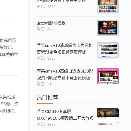
带弹幕多语言电影先生新版
管理、数据
浏览：4326
特点就是功能
AP...
爱壹帆影视模板
浏览：4606
提供高质量
苹果cmsV10清新简约卡片风格
集娱乐、
蓝紫渐变色短视频网页模板
其优秀的性
浏览：3385
一体,可以
,能流畅播
苹果cmsV10高级自适应SEO影
用户可以轻
视资讯明星专题下载会员模板
浏览：3153
告采集站是
热门推荐
SS源、整
同时也为
苹果CMS10专享版
了全新的互
MXoneV10.6魔改版二开大气短
告干扰,为
视模板
浏览：8372