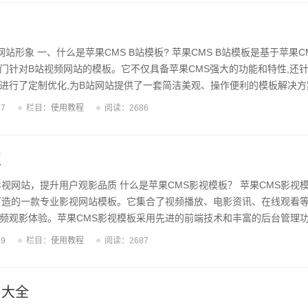
览体验;2) 内容丰富全面,覆盖影视、资讯等多个领域;3) 采集过程全自
站形象 一、什么是苹果CMS B站模板? 苹果CMS B站模板是基于苹果C
门针对B站视频网站的模板。它不仅具备苹果CMS强大的功能和特性,还针
进行了定制优化,为B站网站提供了一套简洁美观、操作便利的模板解决方
板,B站运营者可以轻松地搭建出一个时尚大气、交互流畅的视频网站,为用户
07
栏目：
使用教程
阅读：2686
S B站模板的特色功能 苹果CMS B站模板拥有众多出色的功能特性,能够
效率。首先,模板采用响应式设计,可以自动适配PC端和移动端,为用户提
...
板
影视网站，提升用户观影品质 什么是苹果CMS影视模板？ 苹果CMS影视
打造的一款专业影视网站模板。它集合了视频播放、电影资讯、在线观看
频观影体验。苹果CMS影视模板采用先进的前端技术和丰富的后台管理
，是构建专业影视网站的不二之选。 苹果CMS影视模板的特点 苹果CM
59
栏目：
使用教程
阅读：2687
esponsive响应式布局、海量视频资源、多种播放器接入、全面的数据分
动设备等不同终端,为用户提供流畅的观影体验。海量的视频资源库涵盖电
满足不同用户的观...
口大全