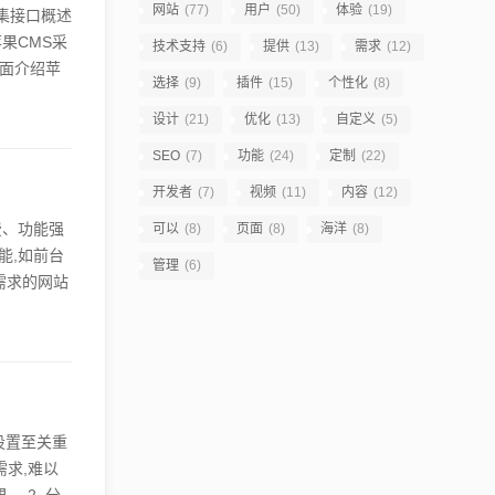
网站
(77)
用户
(50)
体验
(19)
集接口概述
果CMS采
技术支持
(6)
提供
(13)
需求
(12)
面介绍苹
选择
(9)
插件
(15)
个性化
(8)
二、苹果
设计
(21)
优化
(13)
自定义
(5)
网站的视
，是苹果
SEO
(7)
功能
(24)
定制
(22)
开发者
(7)
视频
(11)
内容
(12)
费、功能强
可以
(8)
页面
(8)
海洋
(8)
能,如前台
管理
(6)
需求的网站
。 苹果
集、SEO
此外,它
理设置至关重
需求,难以