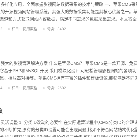
的多样化应用，全面掌握影视网站数据采集的技术与策略 一、苹果CMS采
迎的开源视频网站管理系统，其强大的数据采集功能是其核心优势之一。苹
渠道和方式获取网站内容数据，满足不同需求的数据采集需求。本文将全
、特点及应用场景，帮助读者深入了解并掌握苹果CMS采集的方方面面。 
52
栏目：
使用教程
阅读：3402
果CMS官方提供了基于API的标准数据采集接口，用户可以通过该接口获取
容数据。该接口具有使用简单、返回数据格式规范、数据类型丰富等特点
之一。 官方采集接口的使用...
、强大的影视管理解决方案 什么是苹果CMS？ 苹果CMS是一款开源、免
基于PHP和MySQL开发,采用模块化设计,可轻松管理影视网站的各项功
集、播放器对接等。苹果CMS拥有丰富的插件和模板资源,能够满足不同
个影视网站、视频网站还是自媒体平台,苹果CMS都能提供全面的解决方案
44
栏目：
使用教程
阅读：2602
CMS提供了影视网站所需的各项核心功能,包括内容管理、用户管理、数据采
界面简洁友好,操作方便快捷,能帮助网站管理员轻松管理网站内容和用户。
用户提供流...
改
灵活调整 1. 分类ID改动的必要性 在实际运营过程中,CMS分类ID的合
的不断扩充,原有的分类ID设置可能会出现问题,比如不符合网站结构优化