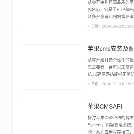
从零开始构建高品质的苹
(CMS)，它基于PHP
众多开发者和网站管理者
二、准备工作 在正式开
日期：
2024-09-13 01:39:
CMS,熟悉其后台管理系
Foundation等,
源素材。 三、模板结构设计
苹果cms安装及
从零开始打造个性化的视
先需要有一台可以正常运
机,以确保网站能够正常访
CMS安装包之后,我们
日期：
2024-09-13 01:38:
器,输入域名即可进入苹
用户名和密码等。填写完成
进行一些初始化设置。首先
苹果CMSAPI
探讨苹果CMS API的各项功
System，内容管理系
的一系列应用程序接口，