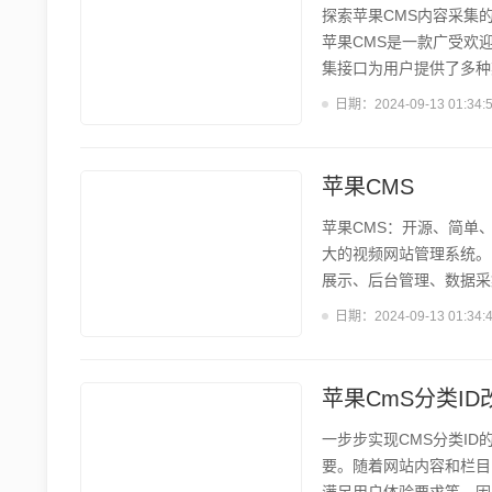
探索苹果CMS内容采集
苹果CMS是一款广受欢
集接口为用户提供了多种
果CMS采集接口的类型
日期：
2024-09-13 01:34:
CMS官方采集接口 苹
频、图片、文章等各类内
CMS采集中最常用的方式
苹果CMS
苹果CMS：开源、简单
大的视频网站管理系统。它
展示、后台管理、数据采
建设。无论您是想搭建一
日期：
2024-09-13 01:34:
CMS的核心功能 苹果
优化、视频播放等。后台
还支持手机端自适应,能为
苹果CmS分类ID
一步步实现CMS分类ID的
要。随着网站内容和栏目