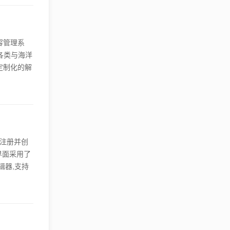
涉及多个步
容管理系
各类与海洋
定制化的解
媒体管理、
文章、图
管理模块可
站注册并创
界面采用了
辑器,支持
。发布后,
 通过海洋
目页面的样