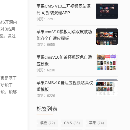
动化,站长无
苹果CMS V10二开视频网站源
码 可封装双端APP
浏览：7291
MS开源内
对B站用
苹果cmsV10模板明暗双皮肤功
案。通过
能齐全自适应模板
带来极致的
浏览：6655
全面提升B
供优质的跨
苹果cmsV10仿茶杯狐双色自适
应模板
浏览：6230
模板是基于
苹果CMSv10自适应视频站高权
等功能于一
重模板
功能，能够
浏览：6226
S影视模板
析等。响应
标签列表
影、电视
模板
(72)
CMS
(85)
苹果
(74)