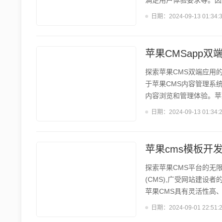
满足用户体验要求等。因此
类ID改动的前期准备 在
日期：
2024-09-13 01:34:
分类和URL结构,了解各
接、SEO等各方面的影响
操作 分...
苹果CMSapp双
探索苹果CMS双端应用的
于苹果CMS内容管理系统
内容浏览和管理体验。苹
备上均可流畅运行,为用
日期：
2024-09-13 01:34:
有以下特点:1)跨平台兼容
致的界面;3)支持内容管
制个性化...
苹果cms模板开
探索苹果CMS平台的无限
(CMS),广受网站建
苹果CMS具有灵活性高
性 在网站建设过程中,
日期：
2024-09-01 22:51:
网站的吸引力。苹果CM