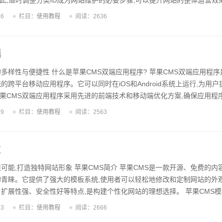
,适时调整分类ID成为网站维护的必要步骤,可以提升网站的整体运营效果。
正式改动分类ID之前,需要做好充分的准备工作。首先,需要全面梳理网站
36
栏目：
使用教程
阅读：2636
分类之间的关联性。其次,评估改动分类ID可能带来的影响,包括对页面UR
。只有充分评估和预防风险,才能确保改动过程的顺利进行。 3. 分类ID
端
多样性与便捷性 什么是苹果CMS双端应用程序? 苹果CMS双端应用程
的跨平台移动应用程序。它可以同时在iOS和Android系统上运行,为用
果CMS双端应用程序采用先进的前端技术和移动端优化方案,确保应用程
户带来高质量的使用体验。 苹果CMS双端应用程序的特点 苹果CMS双端
29
栏目：
使用教程
阅读：2563
性,可同时运行于iOS和Android系统;2)采用响应式设计,在不同尺寸的设
理系统的全部功能,如内容发布、评论管理等;4)提供丰富的插件和扩展,可
发
可能,打造独特网站形象 苹果CMS简介 苹果CMS是一款开源、免费的内
设者的青睐。它提供了强大的模板系统,使用者可以轻松地修改和定制网站的外
、扩展性强、安全性好等特点,是构建个性化网站的理想选择。 苹果CMS
模板的选择至关重要。优秀的模板不仅能提升网站的视觉效果,还能提高用户
23
栏目：
使用教程
阅读：2666
S提供了丰富的免费和付费模板供用户选择,涵盖了各种行业和风格。专业的