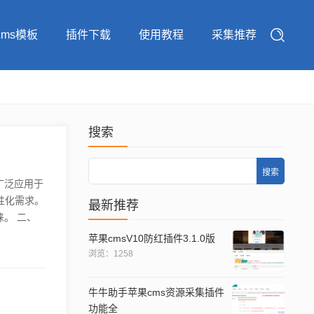
cms模板
插件下载
使用教程
采集推荐
搜索
Search
广泛应用于
性化需求。
最新推荐
。 二、
。在这里,
苹果cmsV10防红插件3.1.0版
源库为用
浏览：1258
库 苹果
牛牛助手苹果cms资源采集插件
功能全