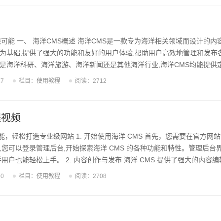
特的个性,增强品牌形象。 苹果CMS模板开发的流程 苹果CMS模板开发
...
可能 一、 海洋CMS概述 海洋CMS是一款专为海洋相关领域而设计的内
为基础,提供了强大的功能和友好的用户体验,帮助用户高效地管理和发布
是海洋科研、海洋旅游、海洋新闻还是其他海洋行业,海洋CMS均能提供
二、 海洋CMS的核心功能 海洋CMS的核心功能主要包括:内容管理、多
27
栏目：
使用教程
阅读：2712
据分析等。内容管理模块可以帮助用户轻松地发布和管理各类海洋相关的
管理模块支持各种海洋主题的图片、视频、音频等素材的上传和管理;用户
网站用户,并设置不...
程视频
功能，轻松打造专业级网站 1. 开始使用海洋 CMS 首先，您需要在官方网
,您可以登录管理后台,开始探索海洋 CMS 的各种功能和特性。管理后台
用户也能轻松上手。 2. 内容创作与发布 海洋 CMS 提供了强大的内容编
频的插入。您可以在编辑器中轻松编写文章,并设置发布时间、标签等属性
10
栏目：
使用教程
阅读：2708
前端。此外,您还可以对内容进行修改、删除等操作。 3. 网站结构管理
,您可以灵活地构建网站的整体结构。可以添加、编辑和删除栏目,并设置栏