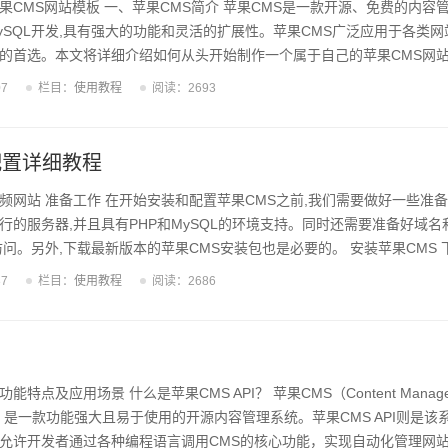
果CMS网站模板 一、苹果CMS简介 苹果CMS是一款开源、免费的内容
和MySQL开发,具有强大的功能和灵活的扩展性。苹果CMS广泛应用于各类网
的首选。本文将详细介绍如何从头开始制作一个属于自己的苹果CMS网
始制作模板之前,需要做好充分的准备工作。首先需要下载并安装最新版本
07
栏目：
使用教程
阅读：2693
统的各项功能和使用方法。同时还需要选择合适的前端框架,如Bootstrap
为页面布局和样式设计提供支持。另外,还需要收集并整理好网站所需的图片、图
...
配置详细教程
频网站 准备工作 在开始安装和配置苹果CMS之前,我们需要做好一些准
行的服务器,并且具有PHP和MySQL的环境支持。同时还需要准备好域名
问。另外,下载最新版本的苹果CMS安装包也是必要的。 安装苹果CMS 
就可以开始安装了。首先需要将安装包解压缩到服务器的网站根目录下。然
37
栏目：
使用教程
阅读：2686
果CMS的安装向导界面。在向导界面中,我们需要填写数据库信息,包括数
后,点击"下一步"即可完成基本的安装过程。 初始化设置 安装完成后,
需要登...
能特点及应用场景 什么是苹果CMS API？ 苹果CMS（Content Manage
统）是一款功能强大且易于使用的开源内容管理系统。苹果CMS API则是该
允许开发者通过各种编程语言调用CMS的核心功能，实现自动化管理网