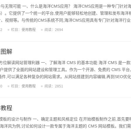
力与无限可能 一、什么是海洋CMS应用？ 海洋CMS应用是一种专门针对
S）。它提供了一个统一的平台,使用户能够轻松地创建、管理和发布海洋
片、视频等。与传统的CMS系统不同,海洋CMS应用具有专门针对海洋行
洋相关企业和组织的需求。 二、海洋CMS应用的主要功能 海洋CMS应用
52
栏目：
使用教程
阅读：2694
支持、移动优化、数据分析、集成工具等。用户可以通过海洋CMS应用轻
内容,并将其发布到网站、移动应用或社交媒体平台。同时,海洋CMS应用
用户了解内容的...
程图解
全方位解读网站管理利器 一、了解海洋 CMS 的基本功能 海洋 CMS 是一
户提供了全面的网站建设和管理工具。作为一个开源、免费的 CMS 平台
插件,可以满足各种复杂的网站需求。从网站搭建到内容编辑,再到SEO优化
用户实现。 二、下载并安装海洋 CMS 首先需要到海洋 CMS 官网
40
栏目：
使用教程
阅读：2851
org)下载最新版本的系统程序包。接下来,根据自己的服务器环境,选择合适的安
推荐使用一键安装包,它能够自动完成环境配置和系统安装。对于有一定基础
.
作教程
 模板的设计与制作 一、确定主题和风格定位 在开始模板制作之前,首先要
海洋风为例,讨论如何设计一款专属于海洋主题的 CMS 网站模板。我们