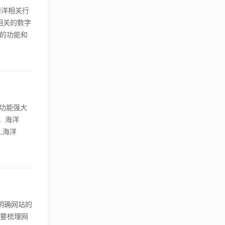
海洋相关行
相关的数字
业的功能和
的主要功能
松地创建和
还提供了
款功能强大
，海洋
,海洋
装方式进行部
的用户,
明确网站的
需要梳理网