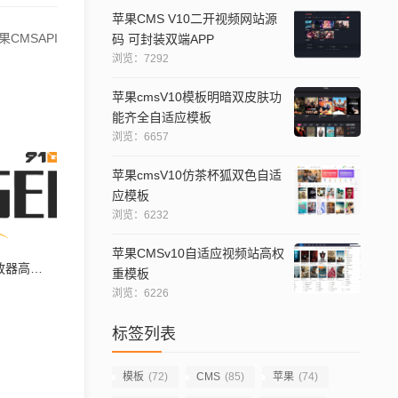
苹果CMS V10二开视频网站源
CMSAPI
码 可封装双端APP
浏览：7292
苹果cmsV10模板明暗双皮肤功
能齐全自适应模板
浏览：6657
苹果cmsV10仿茶杯狐双色自适
应模板
浏览：6232
苹果CMSv10自适应视频站高权
苹果cms如何修改播放器高度设置教程
重模板
浏览：6226
标签列表
模板
(72)
CMS
(85)
苹果
(74)