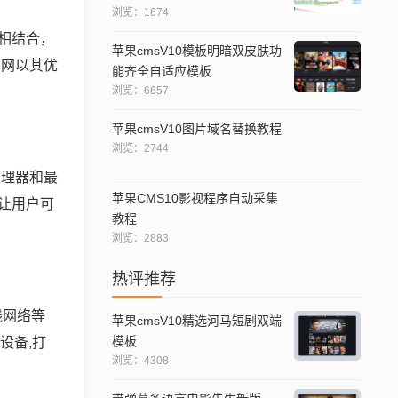
浏览：1674
相结合，
苹果cmsV10模板明暗双皮肤功
官网以其优
能齐全自适应模板
浏览：6657
苹果cmsV10图片域名替换教程
浏览：2744
处理器和最
苹果CMS10影视程序自动采集
,让用户可
教程
浏览：2883
热评推荐
线网络等
苹果cmsV10精选河马短剧双端
模板
设备,打
浏览：4308