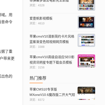
带弹幕多语言电影先生新版
浏览：4328
领域。用
爱壹帆影视模板
语音命令
浏览：4610
苹果cmsV10清新简约卡片风格
蓝紫渐变色短视频网页模板
浏览：3388
占据了重
苹果cmsV10高级自适应SEO影
用户带来更
视资讯明星专题下载会员模板
浏览：3156
其出色的
热门推荐
苹果CMS10专享版
MXoneV10.6魔改版二开大气短
视模板
浏览：8372