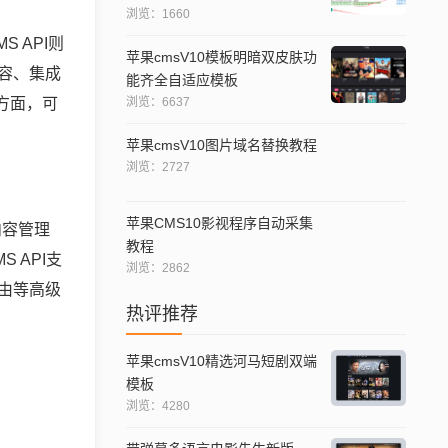
浏览：1660
S API则
苹果cmsV10模板明暗双皮肤功
容、集成
能齐全自适应模板
方面，可
浏览：6637
苹果cmsV10图片域名替换教程
浏览：2727
苹果CMS10影视程序自动采集
内容管理
教程
 API支
浏览：2862
路由等高级
热评推荐
苹果cmsV10精选河马短剧双端
模板
浏览：4280