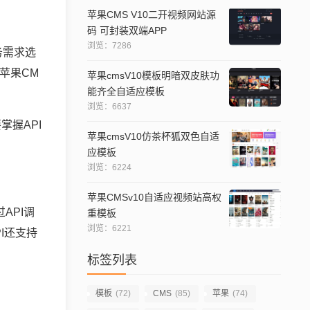
苹果CMS V10二开视频网站源
码 可封装双端APP
浏览：7286
务需求选
苹果CM
苹果cmsV10模板明暗双皮肤功
能齐全自适应模板
浏览：6637
掌握API
苹果cmsV10仿茶杯狐双色自适
应模板
浏览：6224
苹果CMSv10自适应视频站高权
API调
重模板
浏览：6221
I还支持
标签列表
模板
(72)
CMS
(85)
苹果
(74)