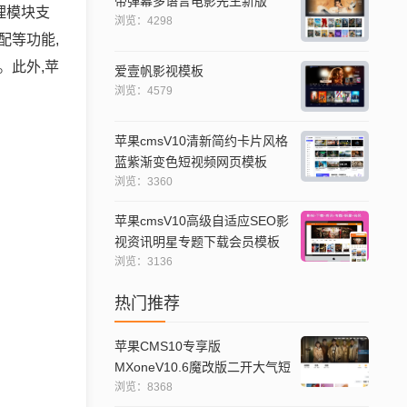
带弹幕多语言电影先生新版
理模块支
浏览：4298
配等功能,
。此外,苹
爱壹帆影视模板
浏览：4579
苹果cmsV10清新简约卡片风格
蓝紫渐变色短视频网页模板
浏览：3360
苹果cmsV10高级自适应SEO影
视资讯明星专题下载会员模板
浏览：3136
热门推荐
苹果CMS10专享版
MXoneV10.6魔改版二开大气短
视模板
浏览：8368